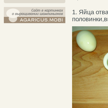
1. Яйца отв
половинки,в
компост-шампиньоны.рф - сайт в
картинках