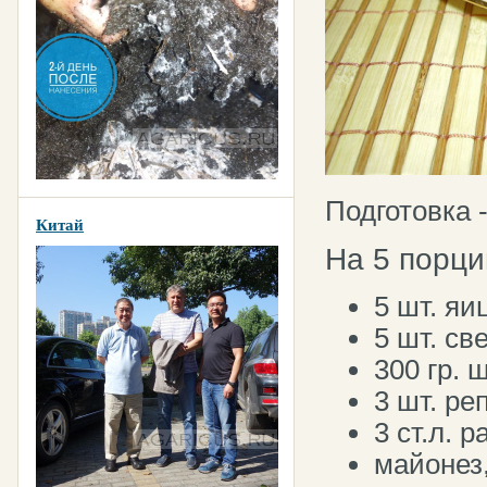
Подготовка 
Китай
На 5 порци
5 шт. яи
5 шт. св
300 гр. 
3 шт. ре
3 ст.л. 
майонез,