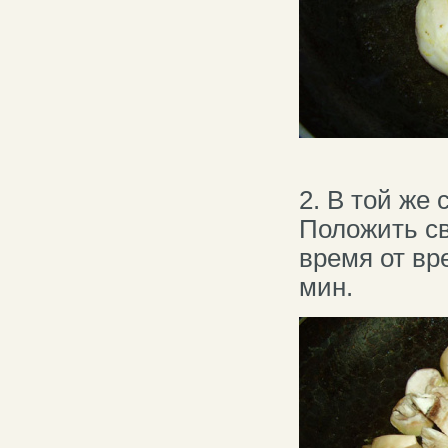
2. В той же
Положить св
время от вр
мин.