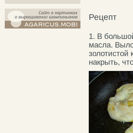
Рецепт
компост-шампиньоны.рф - сайт в
1. В большой
картинках
масла. Выло
золотистой 
накрыть, чт