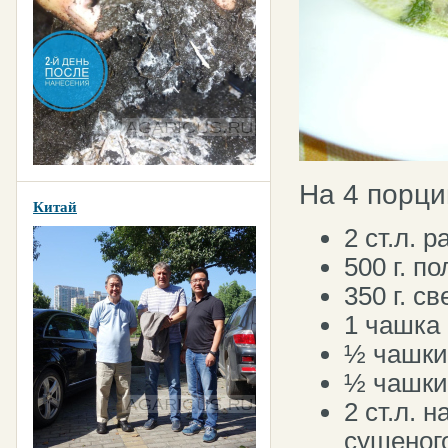
На 4 порци
Китай
2 ст.л. 
500 г. п
350 г. с
1 чашка 
½ чашки
½ чашки
2 ст.л. 
сушеного