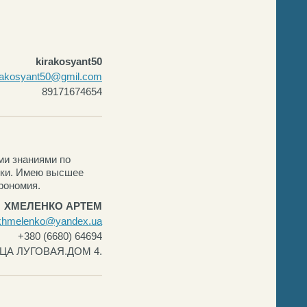
kirakosyant50
rakosyant50@gmil.com
89171674654
ми знаниями по
нки. Имею высшее
рономия.
ХМЕЛЕНКО АРТЕМ
khmelenko@yandex.ua
+380 (6680) 64694
ИЦА ЛУГОВАЯ.ДОМ 4.