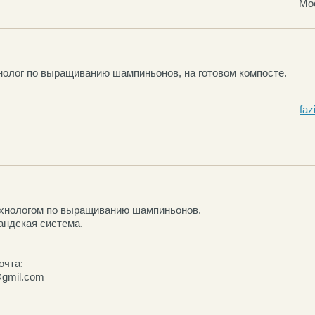
Мо
нолог по выращиванию шампиньонов, на готовом компосте.
faz
хнологом по выращиванию шампиньонов.
андская система.
очта:
@gmil.com