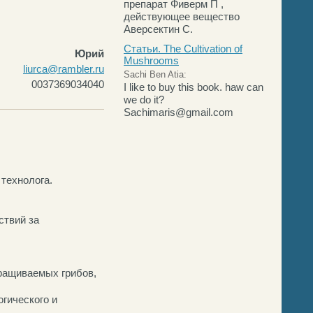
препарат Фиверм П ,
действующее вещество
Аверсектин С.
Статьи. The Cultivation of
Юрий
Mushrooms
liurca@rambler.ru
Sachi Ben Atia:
0037369034040
I like to buy this book. haw can
we do it?
Sachimaris@gmail.com
технолога.
ствий за
ращиваемых грибов,
гического и