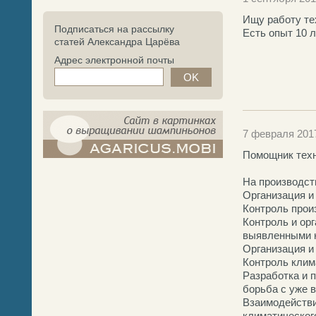
Ищу работу те
Подписаться на рассылку
Есть опыт 10 
статей Александра Царёва
Адрес электронной почты
7 февраля 201
Помощник техн
компост-шампиньоны.рф - сайт в
картинках
На производст
Организация и
Контроль прои
Контроль и ор
выявленными 
Организация и
Контроль клим
Разработка и 
борьба с уже 
Взаимодействи
климатическог