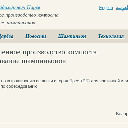
ладимирович Царёв
English
Arabi
е производство компоста
ие шампиньонов
Царёва
Новости
Шампиньон
Технология
енное производство компоста
ивание шампиньонов
 по выращиванию вешенки в город Брест(РБ) для частичной или
по собеседованию.
Белар