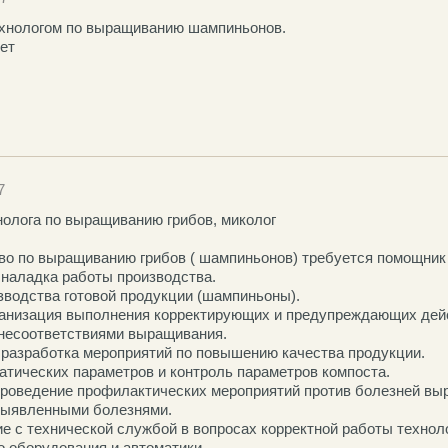
хнологом по выращиванию шампиньонов.
лет
7
олога по выращиванию грибов, миколог
во по выращиванию грибов ( шампиньонов) требуется помощник 
 наладка работы производства.
зводства готовой продукции (шампиньоны).
ганизация выполнения корректирующих и предупреждающих дей
несоответствиями выращивания.
 разработка мероприятий по повышению качества продукции.
атических параметров и контроль параметров компоста.
проведение профилактических мероприятий против болезней вы
выявленными болезнями.
е с технической службой в вопросах корректной работы техноло
о оборудования и автоматики.