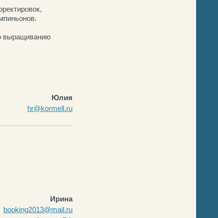
рректировок,
мпиньонов.
по выращиванию
Юлия
hr@kormell.ru
Ирина
booking2013@mail.ru