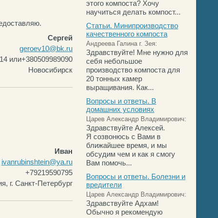
этого компоста? Хочу
научиться делать компост...
едоставляю.
Статьи. Минипроизводство
качественного компоста
Сергей
Андреева Галина г. Зея:
geroev10@bk.ru
Здравствуйте! Мне нужно для
14 или+380509989090
себя небольшое
Новосибирск
производство компоста для
20 тонных камер
выращивания. Как...
Вопросы и ответы. В
домашних условиях
Царев Александр Владимирович:
Здравствуйте Алексей.
Я созвонюсь с Вами в
ближайшее время, и мы
Иван
обсудим чем и как я смогу
ivanrubinshtein@ya.ru
Вам помочь...
+79219590795
Вопросы и ответы. Болезни и
я, г. Санкт-Петербург
вредители
Царев Александр Владимирович:
Здравствуйте Адхам!
Обычно я рекомендую