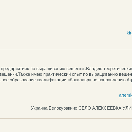
ki
 предприятиях по выращиванию вешенки .Владею теоретически
вешенки.Также имею практический опыт по выращиванию веше
ное образование квалификации «бакалавр» по направлению Аг
artem
Украина Белокуракино СЕЛО АЛЕКСЕЕВКА.УЛ