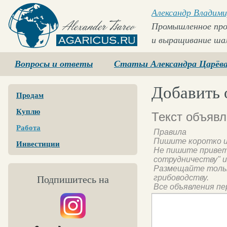
Александр Владими
Промышленное про
и выращивание ша
Agaricus.ru
Вопросы и ответы
Статьи Александра Царёв
Добавить 
Продам
Куплю
Текст объяв
Работа
Правила
Пишите коротко и
Инвестиции
Не пишите привет
сотрудничеству" и
Размещайте тольк
грибоводству.
Подпишитесь на
Все объявления пе