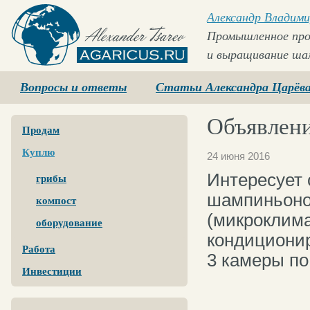
Александр Владими
Промышленное про
и выращивание ша
Agaricus.ru
Вопросы и ответы
Статьи Александра Царёв
Объявлени
Продам
Куплю
24 июня 2016
Интересует
грибы
шампиньонов
компост
(микроклима
оборудование
кондиционир
Работа
3 камеры по 
Инвестиции